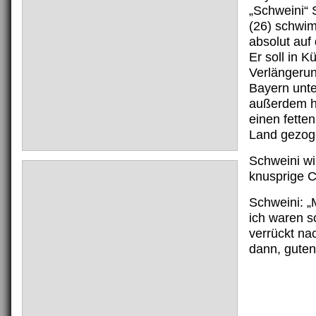
„Schweini“ 
(26) schwim
absolut auf 
Er soll in K
Verlängeru
Bayern unte
außerdem ha
einen fette
Land gezog
Schweini wir
knusprige C
Schweini: „
ich waren s
verrückt na
dann, guten 