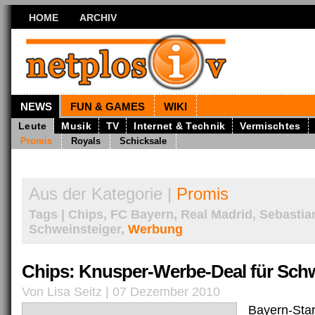
HOME
ARCHIV
NEWS
FUN & GAMES
WIKI
Leute
Musik
TV
Internet & Technik
Vermischtes
Promis
Royals
Schicksale
Aus der Kategorie |
Promis
Tags | Chips, FC Bayern, Real Madrid, Sebastia
Schweinsteiger,
Werbung
Chips: Knusper-Werbe-Deal für Schw
Von Lisa Seitz | 07 Dezember 2010
Bayern-Star