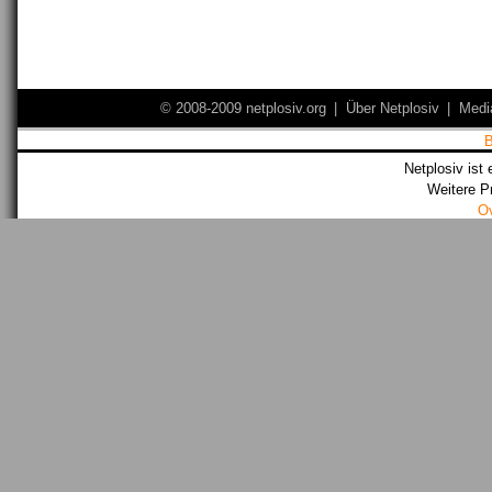
© 2008-2009 netplosiv.org
|
Über Netplosiv
|
Medi
Netplosiv ist 
Weitere P
O