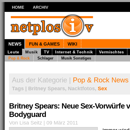
HOME
ARCHIV
NEWS
FUN & GAMES
WIKI
Leute
Musik
TV
Internet & Technik
Vermischtes
Pop & Rock
Schlager
Musik Sonstiges
Aus der Kategorie |
Pop & Rock News
Tags | Britney Spears, Nacktfotos,
Sex
Britney Spears: Neue Sex-Vorwürfe 
Bodyguard
Von Lisa Seitz | 09 März 2011