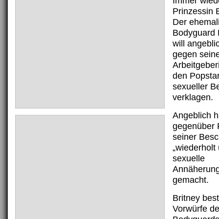
Immer wiede
Prinzessin 
Der ehemal
Bodyguard 
will angebl
gegen seine
Arbeitgeber
den Popsta
sexueller B
verklagen.
Angeblich 
gegenüber 
seiner Besc
„wiederholt
sexuelle
Annäherung
gemacht.
Britney best
Vorwürfe d