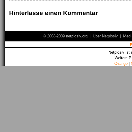
Hinterlasse einen Kommentar
© 2008-2009 netplosiv.org
|
Über Netplosiv
|
Medi
Netplosiv ist 
Weitere P
Ovango
|