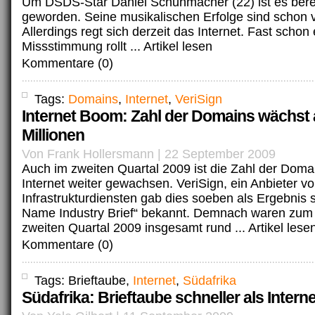
Um DSDS-Star Daniel Schuhmacher (22) ist es berei
geworden. Seine musikalischen Erfolge sind schon 
Allerdings regt sich derzeit das Internet. Fast schon
Missstimmung rollt ...
Artikel lesen
Kommentare (0)
Tags:
Domains
,
Internet
,
VeriSign
Internet Boom: Zahl der Domains wächst 
Millionen
Von Frank Hollersmann | 22 September 2009
Auch im zweiten Quartal 2009 ist die Zahl der Dom
Internet weiter gewachsen. VeriSign, ein Anbieter vo
Infrastrukturdiensten gab dies soeben als Ergebnis
Name Industry Brief“ bekannt. Demnach waren zum
zweiten Quartal 2009 insgesamt rund ...
Artikel lese
Kommentare (0)
Tags: Brieftaube,
Internet
,
Südafrika
Südafrika: Brieftaube schneller als Interne