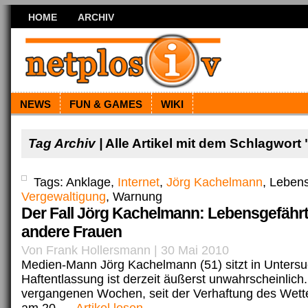
HOME
ARCHIV
NEWS
FUN & GAMES
WIKI
Tag Archiv |
Alle Artikel mit dem Schlagwort 
Tags: Anklage,
Internet
,
Jörg Kachelmann
, Lebens
Vergewaltigung
, Warnung
Der Fall Jörg Kachelmann: Lebensgefährt
andere Frauen
Von Frank Hollersmann | 30 Mai 2010
Medien-Mann Jörg Kachelmann (51) sitzt in Untersu
Haftentlassung ist derzeit äußerst unwahrscheinlich
vergangenen Wochen, seit der Verhaftung des Wett