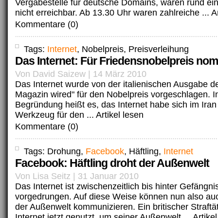
Vergabestelle für deutsche Domains, waren rund ei
nicht erreichbar. Ab 13.30 Uhr waren zahlreiche ...
A
Kommentare (0)
Tags:
Internet
, Nobelpreis, Preisverleihung
Das Internet: Für Friedensnobelpreis nomi
Von David Saizew | 14 März 2010
Das Internet wurde von der italienischen Ausgabe d
Magazin wired" für den Nobelpreis vorgeschlagen. I
Begründung heißt es, das Internet habe sich im Iran 
Werkzeug für den ...
Artikel lesen
Kommentare (0)
Tags: Drohung,
Facebook
, Häftling,
Internet
Facebook: Häftling droht der Außenwelt
Von Lisa Seitz | 31 Januar 2010
Das Internet ist zwischenzeitlich bis hinter Gefängn
vorgedrungen. Auf diese Weise können nun also auc
der Außenwelt kommunizieren. Ein britischer Straftä
Internet jetzt genutzt, um seiner Außenwelt ...
Artike