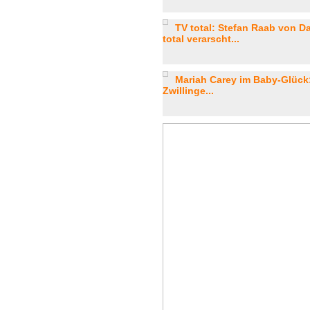
TV total: Stefan Raab von D
total verarscht...
Mariah Carey im Baby-Glück
Zwillinge...