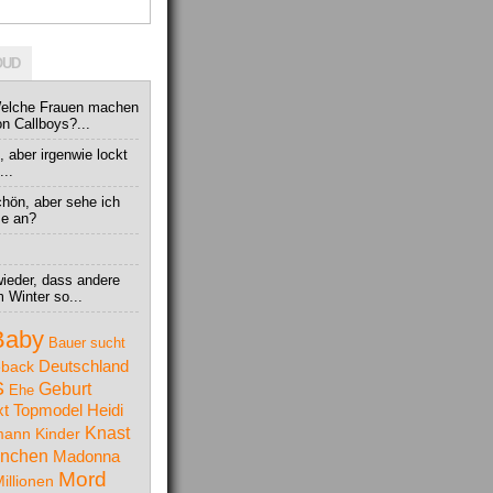
OUD
Welche Frauen machen
n Callboys?...
 aber irgenwie lockt
...
chön, aber sehe ich
se an?
ieder, dass andere
 Winter so...
Baby
Bauer sucht
Deutschland
back
S
Geburt
Ehe
t Topmodel
Heidi
Knast
mann
Kinder
nchen
Madonna
Mord
illionen