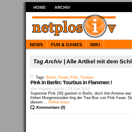
HOME
ARCHIV
NEWS
FUN & GAMES
WIKI
Tag Archiv |
Alle Artikel mit dem Sc
Tags:
Berlin
,
Feuer
,
Pink
,
Tourbus
Pink in Berlin: Tourbus in Flammen !
Von Yasemin Arslan | 08 Juni 2010
Superstar Pink (30) gastiert in Berlin, doch ihre Anreise war
frühen Morgenstunden fing der Tour-Bus von Pink Feuer. D
diesem ...
Artikel lesen
Kommentare (0)