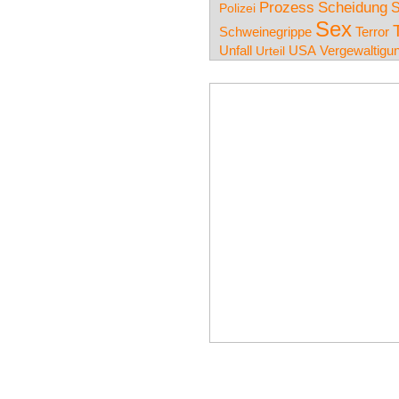
Prozess
Scheidung
S
Polizei
Sex
Schweinegrippe
Terror
Unfall
USA
Urteil
Vergewaltigu