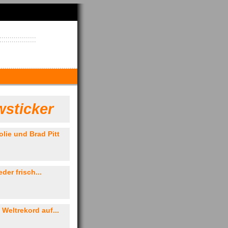
sticker
lie und Brad Pitt
der frisch...
 Weltrekord auf...