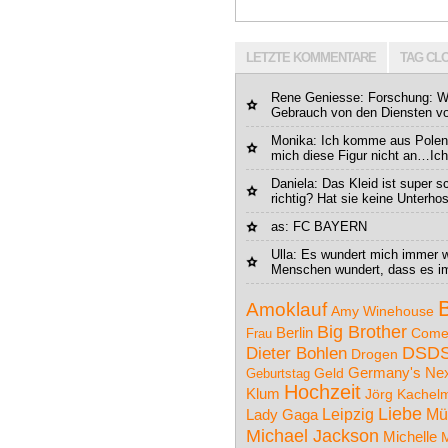
LETZTE KOMMENTARE
TAG CL
Rene Geniesse
: Forschung: 
Gebrauch von den Diensten vo
Monika
: Ich komme aus Polen,
mich diese Figur nicht an…Ich
Daniela
: Das Kleid ist super s
richtig? Hat sie keine Unterho
as
: FC BAYERN
Ulla
: Es wundert mich immer w
Menschen wundert, dass es im
Amoklauf
Amy Winehouse
Big Brother
Berlin
Come
Frau
DSD
Dieter Bohlen
Drogen
Germany's Nex
Geburtstag
Geld
Hochzeit
Klum
Jörg Kachel
Liebe
Leipzig
Mü
Lady Gaga
Michael Jackson
Michelle
M