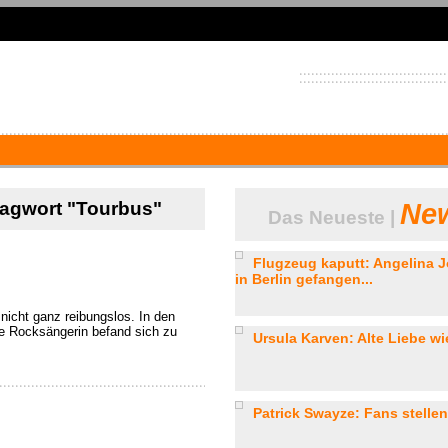
hlagwort "Tourbus"
New
Das Neueste |
Flugzeug kaputt: Angelina Jo
in Berlin gefangen...
 nicht ganz reibungslos. In den
ie Rocksängerin befand sich zu
Ursula Karven: Alte Liebe wie
Patrick Swayze: Fans stellen