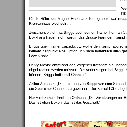
Pec
119-
für die Röhre der Magnet-Resonanz-Tomographie war, musst
Krankenhaus wechseln…
Zwischenzeitlich hat Briggs auch seinen Trainer Herman C
Box-Fans fragen sich, warum das Briggs-Team den Kampf n
Briggs über Trainer Caicedo: „Er wollte den Kampf abbrech
keinem Zeitpunkt eine Option. Ich habe hoffentlich allen ge
Löwen habe.“
Henry Maske empfindet das Vorgehen trotzdem als unange
abgebrochen werden müssen. Die Verletzungen bei Briggs 
können. Briggs hatte null Chance.“
Arthur Abraham: „Die Leistung von Briggs war eine Schande 
die Spur einer Chance, zu gewinnen. Der Kampf hätte abg
Nur Axel Schulz fand’s in Ordnung: „Die Verletzungen bei B
Das ist eben Boxen, das ist das Geschäft.“