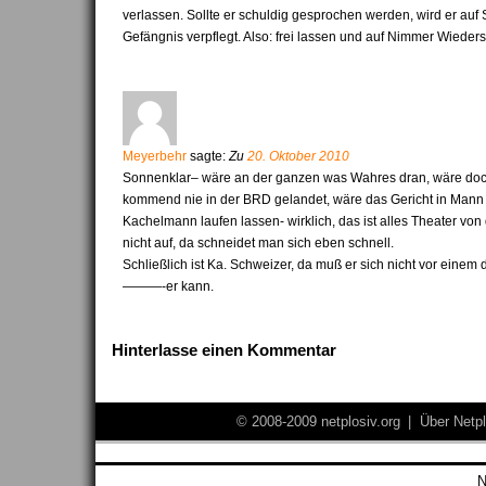
verlassen. Sollte er schuldig gesprochen werden, wird er auf
Gefängnis verpflegt. Also: frei lassen und auf Nimmer Wiede
Meyerbehr
sagte:
Zu
20. Oktober 2010
Sonnenklar– wäre an der ganzen was Wahres dran, wäre do
kommend nie in der BRD gelandet, wäre das Gericht in Mann
Kachelmann laufen lassen- wirklich, das ist alles Theater von
nicht auf, da schneidet man sich eben schnell.
Schließlich ist Ka. Schweizer, da muß er sich nicht vor einem
———-er kann.
Hinterlasse einen Kommentar
© 2008-2009 netplosiv.org
|
Über Netpl
N