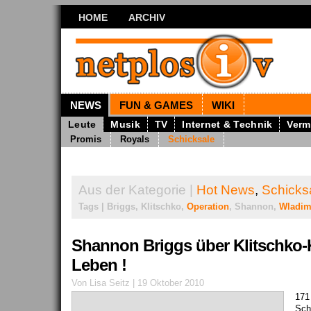
HOME
ARCHIV
NEWS
FUN & GAMES
WIKI
Leute
Musik
TV
Internet & Technik
Verm
Promis
Royals
Schicksale
Aus der Kategorie |
Hot News
,
Schicks
Tags | Briggs, Klitschko,
Operation
, Shannon,
Wladim
Shannon Briggs über Klitschko-
Leben !
Von Lisa Seitz | 19 Oktober 2010
171 
Sch