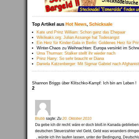
Top Artikel aus
Hot News
,
Schicksale
Kate und Prinz William: Schon ganz das Ehepaar
Wikileaks.org: Julian Assange hat Todesangst
Ein Herz für Kinder-Gala in Berlin: Goldenes Herz für Pri
Winter-Chaos zu Weihnachten: Europa versinkt im Schn
Uma Thurman: Stalker stellt ihr wieder nach
Prinz Harry: So sehr braucht er Diana
Daniela Katzenberger: Mit Sigmar Gabriel nach Afghanis
Shannon Briggs über Klitschko-Kampf: Ich bin am Leben !
2
Blubb
sagte:
Zu
20. Oktober 2010
Da gebe ich dir recht: wäre er doch bloß in Kanada geblieben
deutschen Steuerzahler viel Geld, Geld was woanders dringen
, würde ich ihn laufen lassen, unter der Bedingung, Deutschl