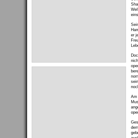
Sha
Welt
ein
Sei
Ham
er 
Fre
Lebe
Doc
nic
ope
bere
nor
sei
noc
Am 
Mus
ang
oper
Ges
dem
geb
auc