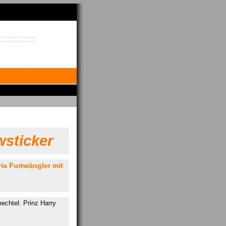
sticker
ia Furtwängler mit
echtel: Prinz Harry