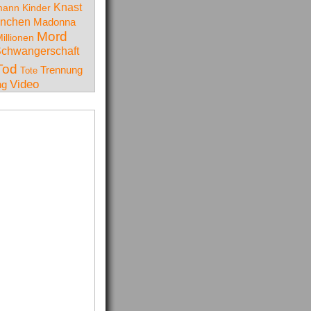
Knast
mann
Kinder
nchen
Madonna
Mord
illionen
chwangerschaft
Tod
Trennung
Tote
Video
ng