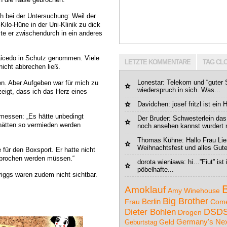
h bei der Untersuchung: Weil der
Kilo-Hüne in der Uni-Klinik zu dick
e er zwischendurch in ein anderes
aicedo in Schutz genommen. Viele
LETZTE KOMMENTARE
TAG CL
icht abbrechen ließ.
Lonestar
: Telekom und “guter S
en. Aber Aufgeben war für mich zu
wiederspruch in sich. Was...
zeigt, dass ich das Herz eines
Davidchen
: josef fritzl ist e
messen: „Es hätte unbedingt
Der Bruder
: Schwesterlein das
hätten so vermieden werden
noch ansehen kannst wurdert 
Thomas Kühne: Hallo Frau Lie
Weihnachtsfest und alles Gute 
für den Boxsport. Er hatte nicht
ebrochen werden müssen.“
dorota wieniawa: hi…”Fiut” ist
pöbelhafte...
riggs waren zudem nicht sichtbar.
Amoklauf
Amy Winehouse
Big Brother
Berlin
Com
Frau
DSD
Dieter Bohlen
Drogen
Germany's Nex
Geburtstag
Geld