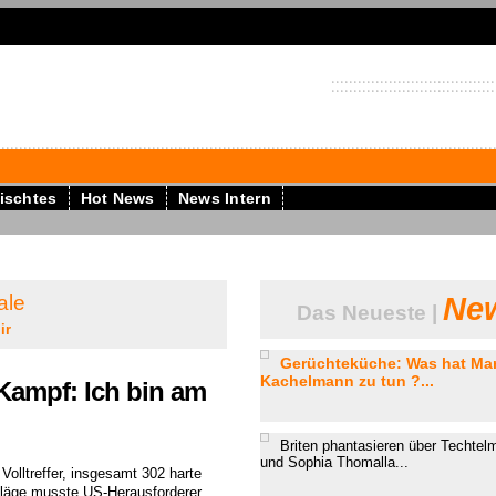
ischtes
Hot News
News Intern
ale
New
Das Neueste |
ir
Gerüchteküche: Was hat Mar
Kachelmann zu tun ?...
Kampf: Ich bin am
Briten phantasieren über Techtelm
und Sophia Thomalla...
Volltreffer, insgesamt 302 harte
läge musste US-Herausforderer