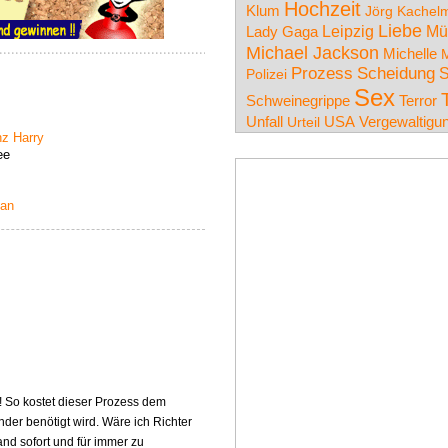
Hochzeit
Klum
Jörg Kachel
Liebe
Leipzig
Mü
Lady Gaga
Michael Jackson
Michelle
M
Prozess
Scheidung
S
Polizei
Sex
Schweinegrippe
Terror
Unfall
USA
Urteil
Vergewaltigu
nz Harry
ee
tan
! So kostet dieser Prozess dem
der benötigt wird. Wäre ich Richter
and sofort und für immer zu