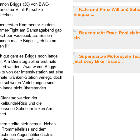
nnon Briggs (38) von BWC-
Kate und Prinz William: Sch
meister Vitali Klitschko
Ehepaar...
stecken.
nen ersten Kommentar zu dem
mer-Fight am Samstagabend gab
Bauer sucht Frau: Rosi zieht
jetzt per Facebook ab. Seinen
ein...
unden mailte Briggs: „Ich bin am
n !!!“
h gut geht es Briggs noch lange
Supermartxe Motorcycle Team
jetzt sexy Biker-Braut...
ht. Am Dienstag soll er erstmals
riert werden. Zwar wurde Briggs
its von der Intensivstation auf eine
male Kranken-Station verlegt, doch
ne schweren Verletzungen sind
h lange nicht überstanden.
Dienstag werden der
kelbündel-Riss und die
erissene Sehne im linken Arm
iert.
tern stellte sich heraus: Neben
 Trommelfellriss und dem
rochenen Augenhöhlendach ist
h die Nase gebrochen.