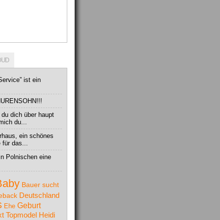
OUD
ervice” ist ein
in HURENSOHN!!!
 du dich über haupt
mich du...
rhaus, ein schönes
für das...
 in Polnischen eine
Baby
Bauer sucht
Deutschland
eback
S
Geburt
Ehe
t Topmodel
Heidi