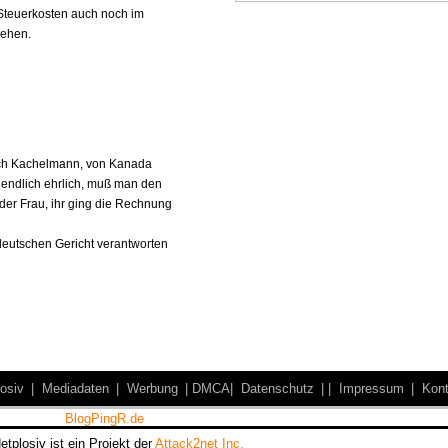
 Steuerkosten auch noch im
rsehen.
ch Kachelmann, von Kanada
 endlich ehrlich, muß man den
 der Frau, ihr ging die Rechnung
 deutschen Gericht verantworten
osiv
|
Mediadaten
|
Werbung
|
DMCA|
Datenschutz
|
|
Impressum
|
Kont
etplosiv ist ein Projekt der
Attack2net Inc.