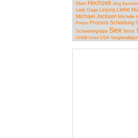
Hochzeit
Klum
Jörg Kachel
Liebe
Leipzig
Mü
Lady Gaga
Michael Jackson
Michelle
M
Prozess
Scheidung
S
Polizei
Sex
Schweinegrippe
Terror
Unfall
USA
Urteil
Vergewaltigu