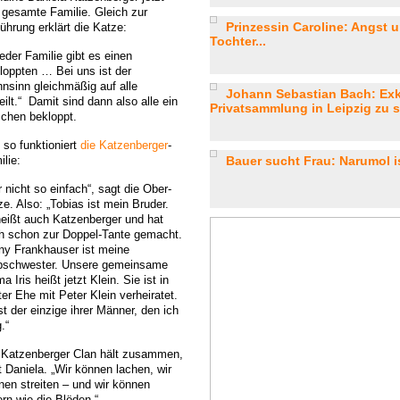
e gesamte Familie. Gleich zur
Prinzessin Caroline: Angst 
ührung erklärt die Katze:
Tochter...
jeder Familie gibt es einen
loppten … Bei uns ist der
nsinn gleichmäßig auf alle
Johann Sebastian Bach: Exk
eilt.“ Damit sind dann also alle ein
Privatsammlung in Leipzig zu s
schen bekloppt.
 so funktioniert
die Katzenberger
-
lie:
Bauer sucht Frau: Narumol i
 nicht so einfach“, sagt die Ober-
e. Also: „Tobias ist mein Bruder.
heißt auch Katzenberger und hat
h schon zur Doppel-Tante gemacht.
ny Frankhauser ist meine
bschwester. Unsere gemeinsame
 Iris heißt jetzt Klein. Sie ist in
ter Ehe mit Peter Klein verheiratet.
st der einzige ihrer Männer, den ich
.“
 Katzenberger Clan hält zusammen,
t Daniela. „Wir können lachen, wir
nen streiten – und wir können
ern wie die Blöden.“