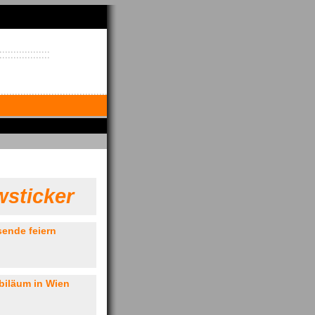
sticker
sende feiern
biläum in Wien