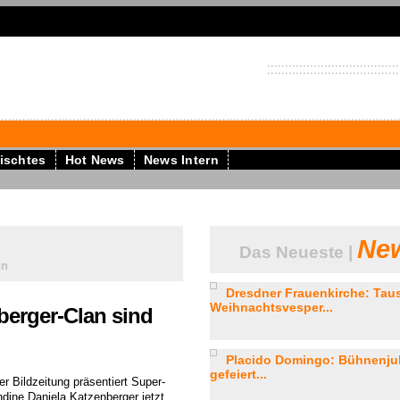
ischtes
Hot News
News Intern
New
Das Neueste |
nn
Dresdner Frauenkirche: Tau
Weihnachtsvesper...
berger-Clan sind
Placido Domingo: Bühnenju
gefeiert...
er Bildzeitung präsentiert Super-
ndine Daniela Katzenberger jetzt