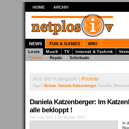
HOME
ARCHIV
NEWS
FUN & GAMES
WIKI
Leute
Musik
TV
Internet & Technik
Verm
Promis
Royals
Schicksale
Aus der Kategorie |
Promis
Tags |
Brüste
,
Daniela Katzenberger
, Familie, Wahnsi
Daniela Katzenberger: Im Katzen
alle bekloppt !
Von Lisa Seitz | 19 Oktober 2010
In d
Blo