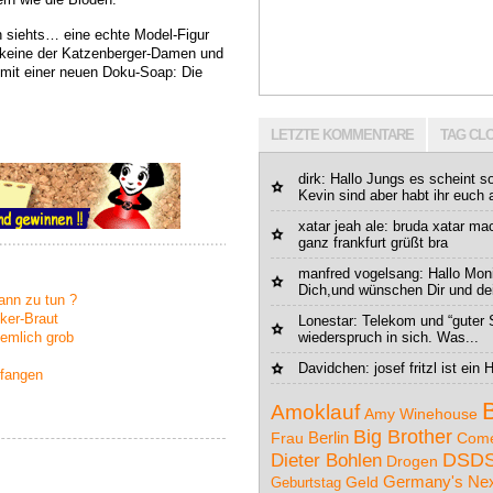
 siehts… eine echte Model-Figur
 keine der Katzenberger-Damen und
 mit einer neuen Doku-Soap: Die
LETZTE KOMMENTARE
TAG CL
dirk: Hallo Jungs es scheint s
Kevin sind aber habt ihr euch 
xatar jeah ale: bruda xatar ma
ganz frankfurt grüßt bra
manfred vogelsang: Hallo Mon
Dich,und wünschen Dir und dei
ann zu tun ?
ker-Braut
Lonestar
: Telekom und “guter S
iemlich grob
wiederspruch in sich. Was...
Davidchen
: josef fritzl ist e
efangen
Amoklauf
Amy Winehouse
Big Brother
Berlin
Com
Frau
DSD
Dieter Bohlen
Drogen
Germany's Nex
Geburtstag
Geld