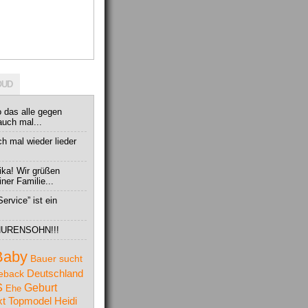
OUD
o das alle gegen
auch mal...
ch mal wieder lieder
ika! Wir grüßen
ner Familie...
ervice” ist ein
in HURENSOHN!!!
Baby
Bauer sucht
Deutschland
eback
S
Geburt
Ehe
t Topmodel
Heidi