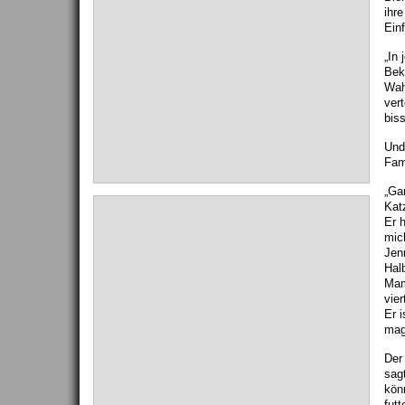
ihr
Einf
„In 
Bek
Wah
vert
bis
Und
Fami
„Gar
Katz
Er 
mic
Jen
Hal
Mama
vier
Er i
mag
Der
sag
kön
futt