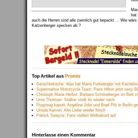
Man
hat
auch die Herren sind alle ziemlich gut bepackt … Wie wärs
Katzenberger specken ab ?
Top Artikel aus
Promis
Gerüchteküche: Was hat Maria Furtwängler mit Kachelm
Supermartxe Motorcycle Team: Paris Hilton jetzt sexy Bi
Christoph Maria Herbst: Barbara Schöneberger im Bett z
Uma Thurman: Stalker stellt ihr wieder nach
Flugzeug kaputt: Angelina Jolie und Brad Pitt in Berlin g
Ursula Karven: Alte Liebe wieder frisch
Patrick Swayze: Fans stellen Weltrekord auf
Hinterlasse einen Kommentar