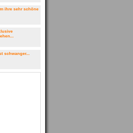
um ihre sehr schöne
lusive
ehen...
st schwanger...