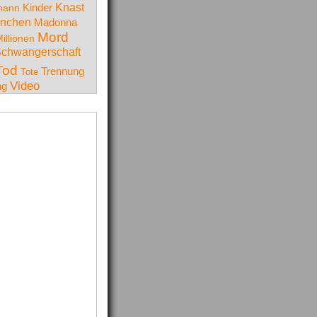
Knast
mann
Kinder
nchen
Madonna
Mord
illionen
chwangerschaft
Tod
Trennung
Tote
Video
ng