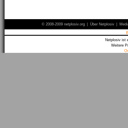
© 2008-2009 netplosiv.org
|
Über Netplosiv
|
Medi
Netplosiv ist 
Weitere P
O