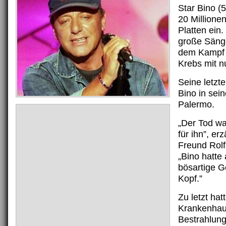
Star Bino (5
20 Millione
Platten ein. 
große Sänge
dem Kampf
Krebs mit n
Seine letzt
Bino in sei
Palermo.
„Der Tod wa
für ihn”, er
Freund Rol
„Bino hatte
bösartige G
Kopf.”
Zu letzt hat
Krankenhau
Bestrahlung