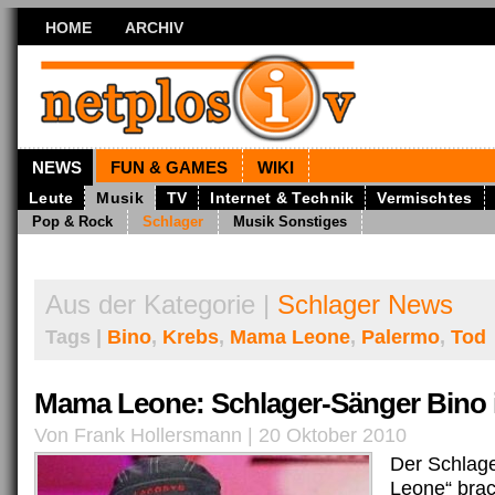
HOME
ARCHIV
NEWS
FUN & GAMES
WIKI
Leute
Musik
TV
Internet & Technik
Vermischtes
Pop & Rock
Schlager
Musik Sonstiges
Aus der Kategorie |
Schlager News
Tags |
Bino
,
Krebs
,
Mama Leone
,
Palermo
,
Tod
Mama Leone: Schlager-Sänger Bino i
Von Frank Hollersmann | 20 Oktober 2010
Der Schlag
Leone“ brac