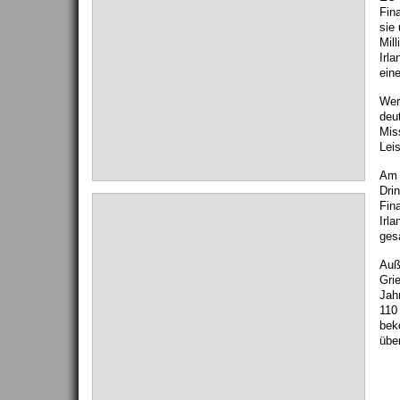
Fin
sie
Mill
Irl
ein
Werd
deu
Miss
Lei
Am 
Dri
Fin
Irl
ges
Auß
Gri
Jah
110 
bek
übe