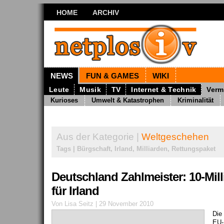
HOME
ARCHIV
NEWS
FUN & GAMES
WIKI
Leute
Musik
TV
Internet & Technik
Verm
Kurioses
Umwelt & Katastrophen
Kriminalität
Aus der Kategorie |
Weltgeschehen
Tags | Bürgschaft, Irland, Milliarden, Rettungspaket
Deutschland Zahlmeister: 10-Mil
für Irland
Von Lisa Seitz | 29 November 2010
Die
EU-