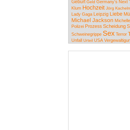
Geburt
Germany's Next 
Geld
Hochzeit
Klum
Jörg Kachel
Liebe
Leipzig
Mü
Lady Gaga
Michael Jackson
Michell
Prozess
Scheidung
S
Polizei
Sex
Schweinegrippe
Terror
Unfall
USA
Vergewaltigu
Urteil