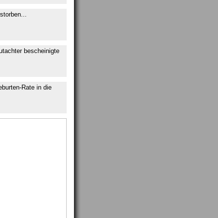
storben...
utachter bescheinigte
eburten-Rate in die