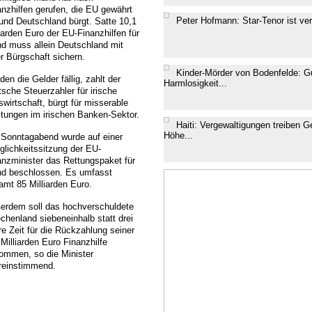
anzhilfen gerufen, die EU gewährt
Peter Hofmann: Star-Tenor ist ver
 und Deutschland bürgt. Satte 10,1
iarden Euro der EU-Finanzhilfen für
and muss allein Deutschland mit
er Bürgschaft sichern.
Kinder-Mörder von Bodenfelde: G
en die Gelder fällig, zahlt der
Harmlosigkeit...
tsche Steuerzahler für irische
wirtschaft, bürgt für misserable
stungen im irischen Banken-Sektor.
Haiti: Vergewaltigungen treiben G
Höhe...
Sonntagabend wurde auf einer
nglichkeitssitzung der EU-
anzminister das Rettungspaket für
and beschlossen. Es umfasst
amt 85 Milliarden Euro.
erdem soll das hochverschuldete
echenland siebeneinhalb statt drei
re Zeit für die Rückzahlung seiner
Milliarden Euro Finanzhilfe
ommen, so die Minister
reinstimmend.