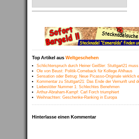
Top Artikel aus
Weltgeschehen
Schlichterspruch durch Heiner Geißler: Stuttgart21 muss
Ole von Beust: Politik-Comeback für Kollege Ahlhaus
Sensation oder Betrug: Neue Picasso-Originale wirklich 
Kommentar zu Stuttgart21: Das Ende der Vernunft und d
Liebestöter Nummer 1: Schlechtes Benehmen
Arthur-Abraham-Kampf: Carl Forch triumphiert
Weihnachten: Geschenke-Ranking in Europa
Hinterlasse einen Kommentar