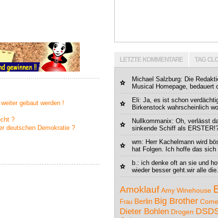
LETZTE KOMMENTARE
TAG CL
Michael Salzburg
: Die Redakti
Musical Homepage, bedauert da
Eli: Ja, es ist schon verdächt
 weiter gebaut werden !
Birkenstock wahrscheinlich woll
echt ?
Nullkommanix: Oh, verlässt da
er deutschen Demokratie ?
sinkende Schiff als ERSTER!
wm
: Herr Kachelmann wird bö
hat Folgen. Ich hoffe das sich 
b.: ich denke oft an sie und h
wieder besser geht.wir alle die.
Amoklauf
Amy Winehouse
Big Brother
Berlin
Come
Frau
Dieter Bohlen
DSD
Drogen