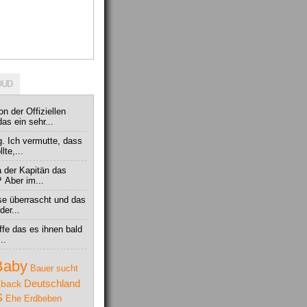
OUD
on der Offiziellen
s ein sehr...
ig. Ich vermutte, dass
te,...
 der Kapitän das
?
Aber im...
se überrascht und das
der...
offe das es ihnen bald
..
Baby
Bauer sucht
Deutschland
back
S
Ehe
Erdbeben