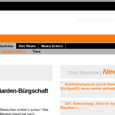
ischtes
Hot News
News Intern
Weltgeschehen
Tiere
New
Das Neueste |
Schlichterspruch durch Hein
Stuttgart21 muss weiter gebaut
liarden-Bürgschaft
107. Geburtstag: Jetzt ist J
Raucher !...
 Deutschen richten’s schon ! Das
Mitglied Irland hat nach