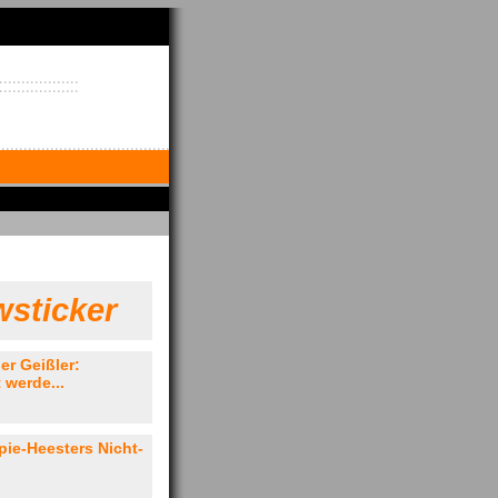
sticker
er Geißler:
 werde...
opie-Heesters Nicht-