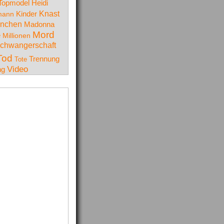
Topmodel
Heidi
Knast
Kinder
mann
nchen
Madonna
Mord
e
Millionen
chwangerschaft
Tod
Trennung
Tote
Video
ng