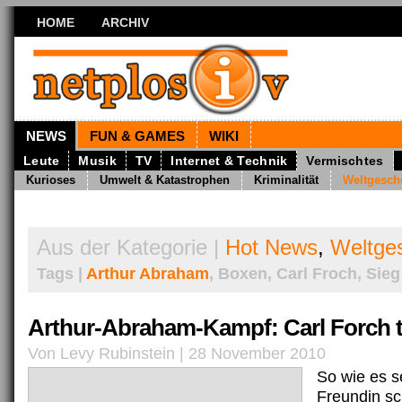
HOME
ARCHIV
NEWS
FUN & GAMES
WIKI
Leute
Musik
TV
Internet & Technik
Vermischtes
Kurioses
Umwelt & Katastrophen
Kriminalität
Weltgesch
Aus der Kategorie |
Hot News
,
Weltge
Tags |
Arthur Abraham
, Boxen, Carl Froch, Sieg
Arthur-Abraham-Kampf: Carl Forch t
Von Levy Rubinstein | 28 November 2010
So wie es s
Freundin sc