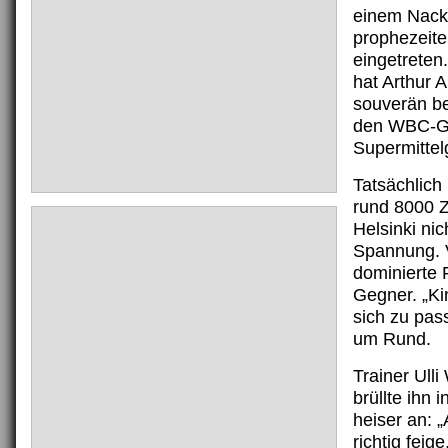
einem Nack
prophezeite
eingetreten.
hat Arthur 
souverän be
den WBC-Gü
Supermittel
Tatsächlich 
rund 8000 
Helsinki nich
Spannung. 
dominierte 
Gegner. „Ki
sich zu pas
um Rund.
Trainer Ull
brüllte ihn
heiser an: „
richtig feige