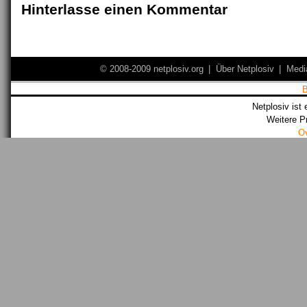
Hinterlasse einen Kommentar
© 2008-2009 netplosiv.org
|
Über Netplosiv
|
Medi
Netplosiv ist 
Weitere P
O