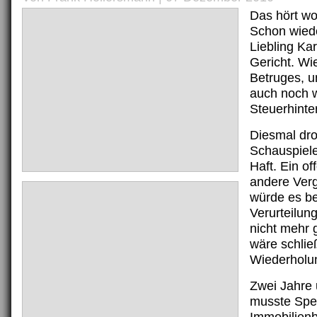
Das hört woh
Schon wiede
Liebling Ka
Gericht. W
Betruges, u
auch noch 
Steuerhinte
Diesmal dr
Schauspiele
Haft. Ein of
andere Ver
würde es be
Verurteilun
nicht mehr
wäre schlie
Wiederholun
Zwei Jahre
musste Spe