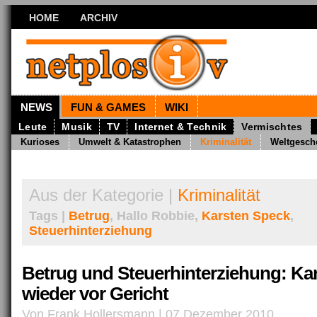
HOME
ARCHIV
NEWS
FUN & GAMES
WIKI
Leute
Musik
TV
Internet & Technik
Vermischtes
Kurioses
Umwelt & Katastrophen
Kriminalität
Weltgesch
Aus der Kategorie |
Kriminalität
Tags |
Betrug
, Hallo Robbie,
Karsten Speck
,
Steuerhinterziehung
Betrug und Steuerhinterziehung: Ka
wieder vor Gericht
Von Frank Hollersmann | 07 Dezember 2010