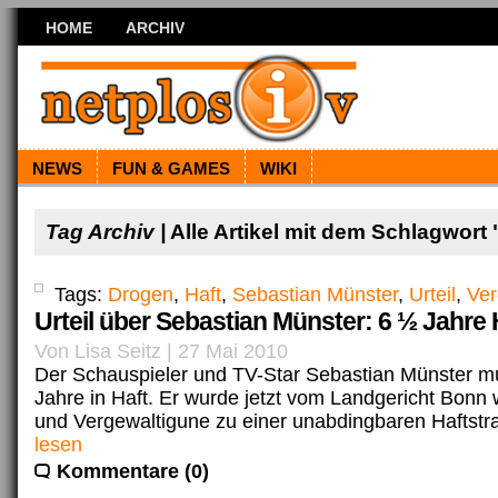
HOME
ARCHIV
NEWS
FUN & GAMES
WIKI
Tag Archiv |
Alle Artikel mit dem Schlagwort 
Tags:
Drogen
,
Haft
,
Sebastian Münster
,
Urteil
,
Ver
Urteil über Sebastian Münster: 6 ½ Jahre H
Von Lisa Seitz | 27 Mai 2010
Der Schauspieler und TV-Star Sebastian Münster m
Jahre in Haft. Er wurde jetzt vom Landgericht Bon
und Vergewaltigune zu einer unabdingbaren Haftstra
lesen
Kommentare (0)