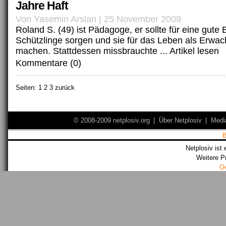
Jahre Haft
Von Yasemin Arslan | 25 November 2009
Roland S. (49) ist Pädagoge, er sollte für eine gute 
Schützlinge sorgen und sie für das Leben als Erwach
machen. Stattdessen missbrauchte ...
Artikel lesen
Kommentare (0)
Seiten:
1
2 3 zurück
© 2008-2009 netplosiv.org
|
Über Netplosiv
|
Medi
Netplosiv ist 
Weitere P
O