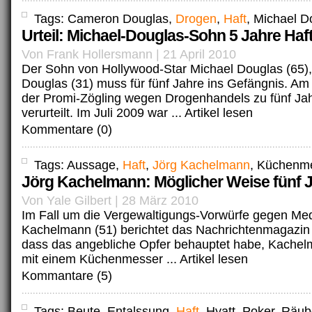
Tags: Cameron Douglas,
Drogen
,
Haft
, Michael D
Urteil: Michael-Douglas-Sohn 5 Jahre Haft
Von Frank Hollersmann | 21 April 2010
Der Sohn von Hollywood-Star Michael Douglas (65
Douglas (31) muss für fünf Jahre ins Gefängnis. A
der Promi-Zögling wegen Drogenhandels zu fünf Jah
verurteilt. Im Juli 2009 war ...
Artikel lesen
Kommentare (0)
Tags: Aussage,
Haft
,
Jörg Kachelmann
, Küchenm
Jörg Kachelmann: Möglicher Weise fünf J
Von Yale Gilbert | 28 März 2010
Im Fall um die Vergewaltigungs-Vorwürfe gegen Me
Kachelmann (51) berichtet das Nachrichtenmagazin
dass das angebliche Opfer behauptet habe, Kache
mit einem Küchenmesser ...
Artikel lesen
Kommantare (5)
Tags: Beute, Entalssung,
Haft
, Hyatt, Poker, Räub