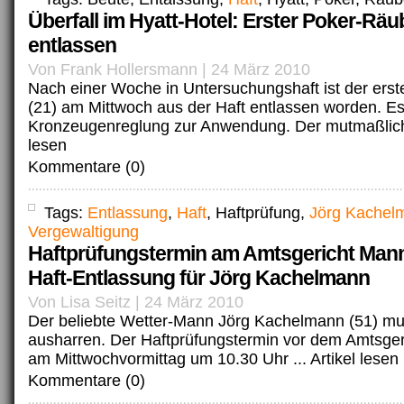
Überfall im Hyatt-Hotel: Erster Poker-Räu
entlassen
Von Frank Hollersmann | 24 März 2010
Nach einer Woche in Untersuchungshaft ist der ers
(21) am Mittwoch aus der Haft entlassen worden. E
Kronzeugenreglung zur Anwendung. Der mutmaßlich
lesen
Kommentare (0)
Tags:
Entlassung
,
Haft
, Haftprüfung,
Jörg Kachel
Vergewaltigung
Haftprüfungstermin am Amtsgericht Man
Haft-Entlassung für Jörg Kachelmann
Von Lisa Seitz | 24 März 2010
Der beliebte Wetter-Mann Jörg Kachelmann (51) mus
ausharren. Der Haftprüfungstermin vor dem Amtsge
am Mittwochvormittag um 10.30 Uhr ...
Artikel lesen
Kommentare (0)