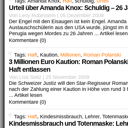
Tags: Amanda Knox,
Haft
, schuldig,
Urteil
Urteil über Amanda Knox: Schuldig – 26 J
Von Levy Rubinstein | 05 Dezember 2009
Der Engel mit den Eisaugen ist kein Engel. Amanda 
Austauschschülerin aus den USA wurde, jüngst im it
Perugia wegen Mordes zu 26 Jahren ...
Artikel lesen
Kommentare (0)
Tags:
Haft
, Kaution,
Millionen
,
Roman Polanski
3 Millionen Euro Kaution: Roman Polanski
Haft entlassen
Von Lisa Seitz | 25 November 2009
Die Schweizer Justiz will den Star-Regisseur Roman
nach der Zahlung einer Kaution in Höhe von rund 3 
...
Artikel lesen
Kommentare (0)
Tags:
Haft
, Kindesmissbrauch, Lehrer, Totenmask
Kindesmissbrauch und Totenmaske: Lehre