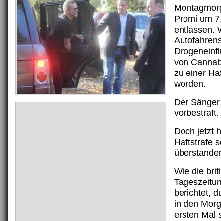
Montagmorg
Promi um 7
entlassen.
Autofahrens
Drogeneinfl
von Cannab
zu einer Haf
worden.
Der Sänger 
vorbestraft.
Doch jetzt 
Haftstrafe 
überstande
Wie die brit
Tageszeitu
berichtet, d
in den Mor
ersten Mal 