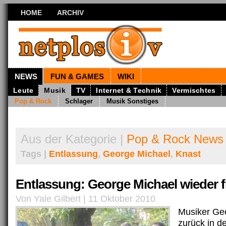
HOME
ARCHIV
NEWS
FUN & GAMES
WIKI
Leute
Musik
TV
Internet & Technik
Vermischtes
Pop & Rock
Schlager
Musik Sonstiges
Aus der Kategorie |
Pop & Rock News
Tags |
Entlassung
,
George Michael
,
Knast
Entlassung: George Michael wieder fr
Von Yale Gilbert | 11 Oktober 2010
Musiker Geo
zurück in de