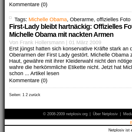
Kommentare (0)
Tags:
Michelle Obama
, Oberarme, offizielles Foto
First-Lady bleibt hartnäckig: Offizielles Fo
Michelle Obama mit nackten Armen
Von Frank Hollersmann | 01 März 2009
Erst jüngst hatten sich konservative Kräfte stark an
Oberarmen der First Lady gestört. Michelle Obama z
Haut, gewähre mit ihrer Kleiderwahl nicht den nöti
wahre die herkömmliche Etikette nicht. Jetzt hat M
schon ...
Artikel lesen
Kommentare (0)
Seiten:
1
2 zurück
© 2008-2009 netplosiv.org
|
Über Netplosiv
|
Medi
Netplosiv ist 