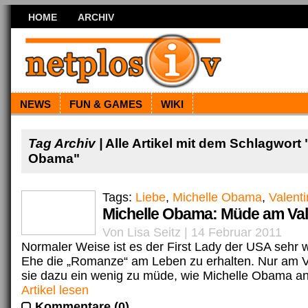
HOME
ARCHIV
NEWS
FUN & GAMES
WIKI
Tag Archiv |
Alle Artikel mit dem Schlagwort 
Obama"
Tags:
Liebe
,
Michelle Obama
,
Valent
Michelle Obama: Müde am Val
Von Lisa Seitz | 14 Februar 2011
Normaler Weise ist es der First Lady der USA sehr wi
Ehe die „Romanze“ am Leben zu erhalten. Nur am Va
sie dazu ein wenig zu müde, wie Michelle Obama anl
Artikel lesen
Kommentare (0)