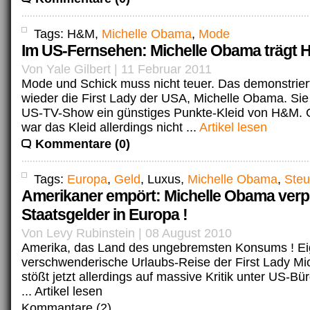
Tags: H&M,
Michelle Obama
,
Mode
Im US-Fernsehen: Michelle Obama trägt
Von Yale Gilbert | 11 Februar 2011
Mode und Schick muss nicht teuer. Das demonstriert
wieder die First Lady der USA, Michelle Obama. Sie 
US-TV-Show ein günstiges Punkte-Kleid von H&M. G
war das Kleid allerdings nicht ...
Artikel lesen
Kommentare (0)
Tags:
Europa
,
Geld
, Luxus,
Michelle Obama
,
Steu
Amerikaner empört: Michelle Obama verp
Staatsgelder in Europa !
Von Levy Rubinstein | 08 August 2010
Amerika, das Land des ungebremsten Konsums ! Eig
verschwenderische Urlaubs-Reise der First Lady M
stößt jetzt allerdings auf massive Kritik unter US-Bü
...
Artikel lesen
Kommantare (2)