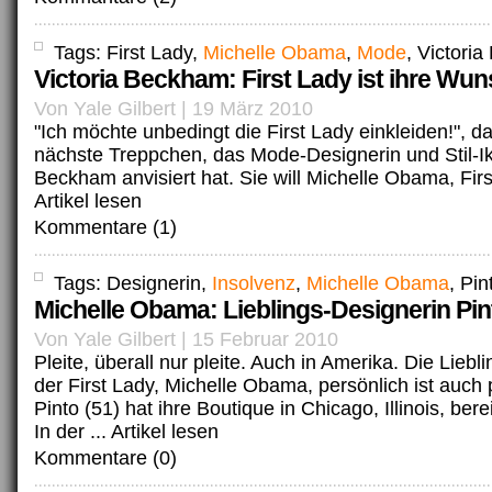
Tags: First Lady,
Michelle Obama
,
Mode
, Victori
Victoria Beckham: First Lady ist ihre Wu
Von Yale Gilbert | 19 März 2010
"Ich möchte unbedingt die First Lady einkleiden!", da
nächste Treppchen, das Mode-Designerin und Stil-Ik
Beckham anvisiert hat. Sie will Michelle Obama, First
Artikel lesen
Kommentare (1)
Tags: Designerin,
Insolvenz
,
Michelle Obama
, Pin
Michelle Obama: Lieblings-Designerin Pint
Von Yale Gilbert | 15 Februar 2010
Pleite, überall nur pleite. Auch in Amerika. Die Liebl
der First Lady, Michelle Obama, persönlich ist auch p
Pinto (51) hat ihre Boutique in Chicago, Illinois, ber
In der ...
Artikel lesen
Kommentare (0)