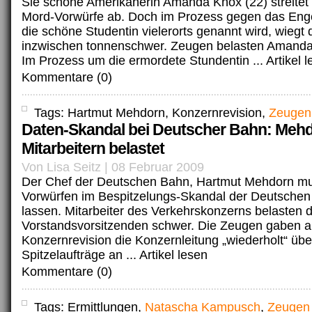
Sie schöne Amerikanerin Amanda Knox (22) streitet w
Mord-Vorwürfe ab. Doch im Prozess gegen das Enge
die schöne Studentin vielerorts genannt wird, wiegt 
inzwischen tonnenschwer. Zeugen belasten Amanda
Im Prozess um die ermordete Stundentin ...
Artikel 
Kommentare (0)
Tags: Hartmut Mehdorn, Konzernrevision,
Zeugen
Daten-Skandal bei Deutscher Bahn: Meh
Mitarbeitern belastet
Von Lisa Seitz | 08 Februar 2009
Der Chef der Deutschen Bahn, Hartmut Mehdorn mu
Vorwürfen im Bespitzelungs-Skandal der Deutschen
lassen. Mitarbeiter des Verkehrskonzerns belasten 
Vorstandsvorsitzenden schwer. Die Zeugen gaben a
Konzernrevision die Konzernleitung „wiederholt“ übe
Spitzelaufträge an ...
Artikel lesen
Kommentare (0)
Tags: Ermittlungen,
Natascha Kampusch
,
Zeugen