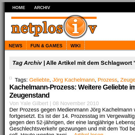
HOME
ARCHIV
NEWS
FUN & GAMES
WIKI
Tag Archiv |
Alle Artikel mit dem Schlagwort
Tags:
Geliebte
,
Jörg Kachelmann
,
Prozess
,
Zeug
Kachelmann-Prozess: Weitere Geliebte i
Zeugenstand
Von Yale Gilbert | 08 November 2010
Der Prozess gegen Medienmann Jörg Kachelmann w
fortgesetzt. Es ist der 14. Prozesstag im Vergewalt
gegen den 52-jährigen, der eine langjährige Lebens
Geschlechtsverkehr gezwungen und mit dem Tod b