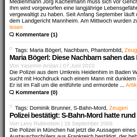
Medienmann Jörg Kachelmann muss sich vor Gerich
Ihm wird vorgeworfen eine langjährige Lebensgefähr
vergewaltigt zu haben. Seit Anfang September läuft
dem Landgericht Mannheim. Am Mittwoch wurden zw
lesen
Kommentare (1)
Tags: Maria Bögerl, Nachbarn, Phantombild,
Zeug
Maria Bögerl: Diese Nachbarn sahen da
Von Yasemin Arslan | 07 Juni 2010
Die Polizei aus dem Umkreis Heidenhim in Baden 
sucht mit Hochdruck nach einem Mann mit dunklem
Er ist im Fall um die entführte und ermordete ...
Arti
Kommentare (0)
Tags: Dominik Brunner, S-Bahn-Mord,
Zeugen
Polizei bestätigt: S-Bahn-Mord hatte rund 
Von Levy Rubinstein | 16 September 2009
Die Polizei in München hat jetzt die Aussagen eines
Austauschschülers aus Frankreich bestätigt, der be