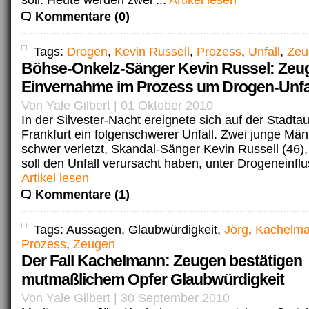
soll. Heute werden zwei ...
Artikel lesen
Kommentare (0)
Tags:
Drogen
,
Kevin Russell
,
Prozess
,
Unfall
,
Zeu
Böhse-Onkelz-Sänger Kevin Russel: Zeu
Einvernahme im Prozess um Drogen-Unfa
Von Yale Gilbert | 01 Oktober 2010
In der Silvester-Nacht ereignete sich auf der Stadta
Frankfurt ein folgenschwerer Unfall. Zwei junge Mä
schwer verletzt, Skandal-Sänger Kevin Russell (46)
soll den Unfall verursacht haben, unter Drogeneinfluss
Artikel lesen
Kommentare (1)
Tags: Aussagen, Glaubwürdigkeit,
Jörg
,
Kachelm
Prozess
,
Zeugen
Der Fall Kachelmann: Zeugen bestätigen
mutmaßlichem Opfer Glaubwürdigkeit
Von Yale Gilbert | 30 September 2010