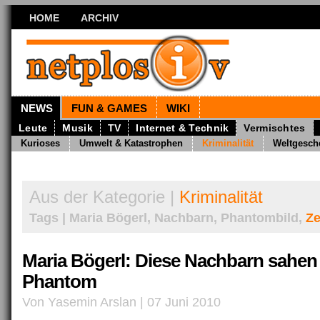
HOME
ARCHIV
NEWS
FUN & GAMES
WIKI
Leute
Musik
TV
Internet & Technik
Vermischtes
Kurioses
Umwelt & Katastrophen
Kriminalität
Weltgesch
Aus der Kategorie |
Kriminalität
Tags | Maria Bögerl, Nachbarn, Phantombild,
Z
Maria Bögerl: Diese Nachbarn sahen
Phantom
Von Yasemin Arslan | 07 Juni 2010