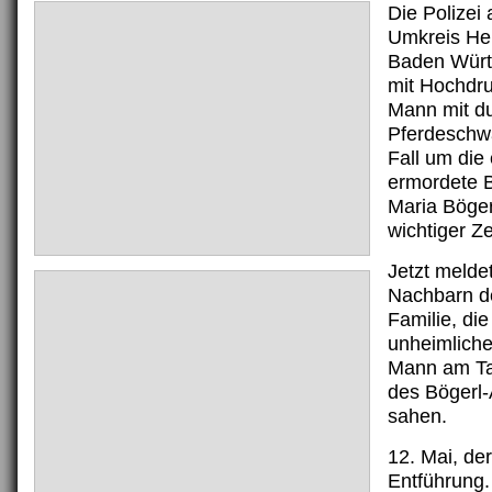
Die Polizei
Umkreis He
Baden Würt
mit Hochdr
Mann mit d
Pferdeschwa
Fall um die
ermordete B
Maria Böger
wichtiger Z
Jetzt melde
Nachbarn de
Familie, di
unheimlich
Mann am Ta
des Bögerl
sahen.
12. Mai, de
Entführung