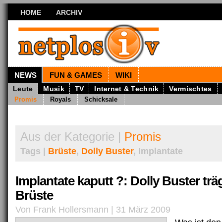
HOME
ARCHIV
NEWS
FUN & GAMES
WIKI
Leute
Musik
TV
Internet & Technik
Vermischtes
Promis
Royals
Schicksale
Aus der Kategorie |
Promis
Tags |
Brüste
,
Dolly Buster
, Implantate
Implantate kaputt ?: Dolly Buster trä
Brüste
Von Frank Hollersmann | 31 März 2009