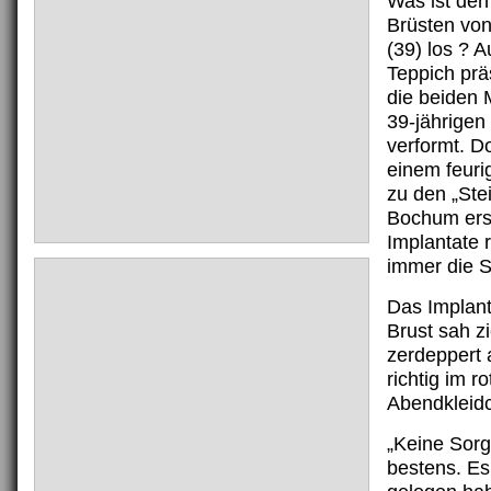
Was ist den
Brüsten von
(39) los ? 
Teppich prä
die beiden 
39-jährigen
verformt. Do
einem feuri
zu den „Ste
Bochum ers
Implantate 
immer die 
Das Implant
Brust sah z
zerdeppert 
richtig im r
Abendklei
„Keine Sorge
bestens. E