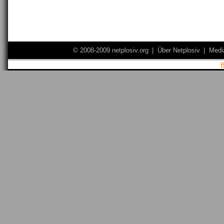
© 2008-2009 netplosiv.org
|
Über Netplosiv
|
Medi