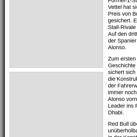
Formel-1-St
Vettel hat 
Preis von Br
gesichert. E
Stall-Rival
Auf den drit
der Spanie
Alonso.
Zum ersten 
Geschichte 
sichert sich
die Konstru
der Fahrerw
immer noch
Alonso vorn
Leader ins 
Dhabi.
Red Bull üb
unüberholb