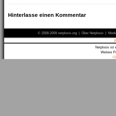
Hinterlasse einen Kommentar
© 2008-2009 netplosiv.org
|
Über Netplosiv
|
Medi
Netplosiv ist 
Weitere P
O