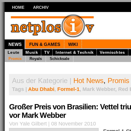
HOME
ARCHIV
NEWS
FUN & GAMES
WIKI
Leute
Musik
TV
Internet & Technik
Vermischtes
Promis
Royals
Schicksale
Aus der Kategorie |
Hot News
,
Promis
Tags |
Abu Dhabi
,
Formel-1
, Mark Webber, Red B
Großer Preis von Brasilien: Vettel tr
vor Mark Webber
Von Yale Gilbert | 08 November 2010