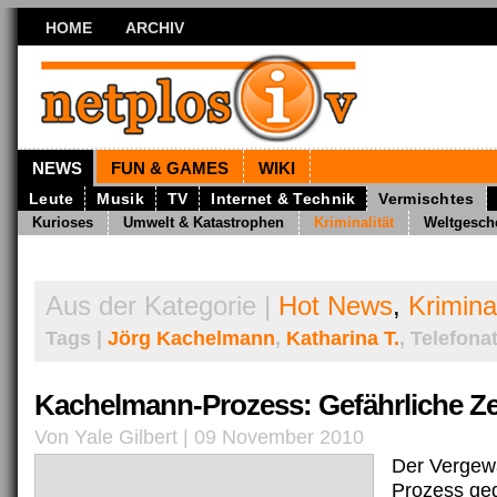
HOME
ARCHIV
NEWS
FUN & GAMES
WIKI
Leute
Musik
TV
Internet & Technik
Vermischtes
Kurioses
Umwelt & Katastrophen
Kriminalität
Weltgesch
Aus der Kategorie |
Hot News
,
Kriminal
Tags |
Jörg Kachelmann
,
Katharina T.
, Telefona
Kachelmann-Prozess: Gefährliche Z
Von Yale Gilbert | 09 November 2010
Der Vergewa
Prozess ge