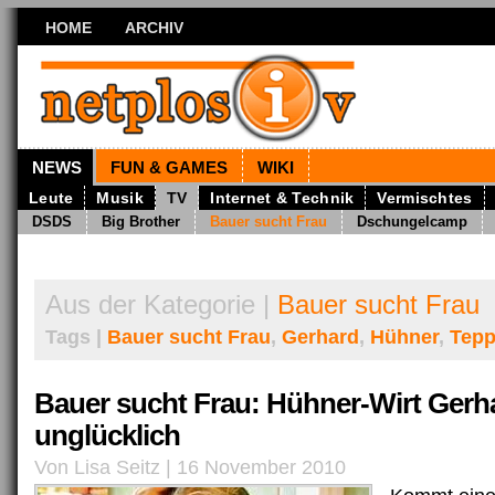
HOME
ARCHIV
NEWS
FUN & GAMES
WIKI
Leute
Musik
TV
Internet & Technik
Vermischtes
DSDS
Big Brother
Bauer sucht Frau
Dschungelcamp
Aus der Kategorie |
Bauer sucht Frau
Tags |
Bauer sucht Frau
,
Gerhard
,
Hühner
,
Tepp
Bauer sucht Frau: Hühner-Wirt Gerh
unglücklich
Von Lisa Seitz | 16 November 2010