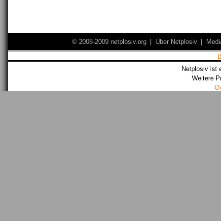
© 2008-2009 netplosiv.org
|
Über Netplosiv
|
Medi
Netplosiv ist 
Weitere P
O