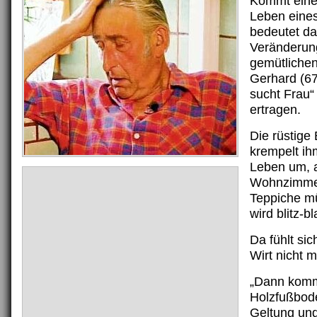
Kommt eine
Leben eine
bedeutet da
Veränderun
gemütliche
Gerhard (67
sucht Frau“
ertragen.
Die rüstige
krempelt ih
Leben um, a
Wohnzimmer
Teppiche mü
wird blitz-b
Da fühlt si
Wirt nicht
„Dann komm
Holzfußbod
Geltung un