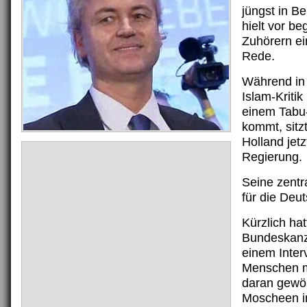
jüngst in Be
hielt vor be
Zuhörern ei
Rede.
Während in
Islam-Kriti
einem Tabu-
kommt, sitzt
Holland jetz
Regierung.
Seine zent
für die Deu
Kürzlich hat
Bundeskanzl
einem Interv
Menschen m
daran gewö
Moscheen 