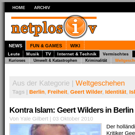
HOME
ARCHIV
NEWS
FUN & GAMES
WIKI
Leute
Musik
TV
Internet & Technik
Vermischtes
Kurioses
Umwelt & Katastrophen
Kriminalität
Weltgesch
Aus der Kategorie |
Weltgeschehen
Tags |
Berlin
,
Freiheit
,
Geert Wilder
,
Identität
,
Is
Kontra Islam: Geert Wilders in Berlin
Von Yale Gilbert | 03 Oktober 2010
Der holländ
Kritiker Gee