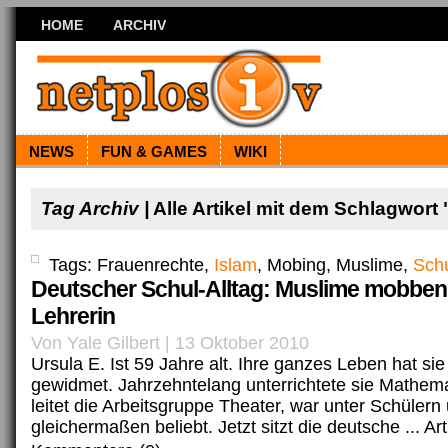
HOME
ARCHIV
NEWS
FUN & GAMES
WIKI
Tag Archiv |
Alle Artikel mit dem Schlagwort 
Tags: Frauenrechte,
Islam
, Mobing, Muslime,
Sch
Deutscher Schul-Alltag: Muslime mobben
Lehrerin
Von Yale Gilbert | 13 Oktober 2010
Ursula E. Ist 59 Jahre alt. Ihre ganzes Leben hat si
gewidmet. Jahrzehntelang unterrichtete sie Mathema
leitet die Arbeitsgruppe Theater, war unter Schülern
gleichermaßen beliebt. Jetzt sitzt die deutsche ...
Art