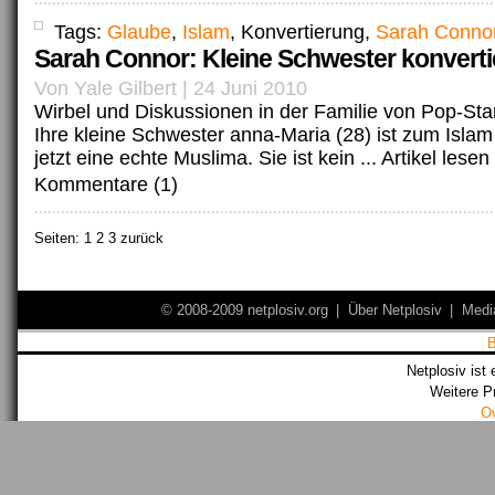
Tags:
Glaube
,
Islam
, Konvertierung,
Sarah Conno
Sarah Connor: Kleine Schwester konverti
Von Yale Gilbert | 24 Juni 2010
Wirbel und Diskussionen in der Familie von Pop-Sta
Ihre kleine Schwester anna-Maria (28) ist zum Islam k
jetzt eine echte Muslima. Sie ist kein ...
Artikel lesen
Kommentare (1)
Seiten:
1
2 3 zurück
© 2008-2009 netplosiv.org
|
Über Netplosiv
|
Medi
Netplosiv ist 
Weitere P
O