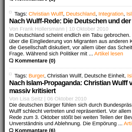
Tags:
Christian Wulff
,
Deutschland
,
Integration
,
Is
Nach Wulff-Rede: Die Deutschen und der
Von Frank Hollersmann | 10 Oktober 2010
In Deutschland scheint endlich ein Tabu gebrochen. 
über die Eingliederung von Migranten aus anderen K
die Gesellschaft diskutiert, vor allem über das Scheit
Frage. Während sich Politiker mit ...
Artikel lesen
Kommentare (0)
Tags:
Burger
, Christian Wullf, Deutsche Einheit,
I
Nach Islam-Propaganda: Christian Wulff 
massiv kritisiert
Von Lisa Seitz | 06 Oktober 2010
Die deutschen Bürger fühlen sich durch Bundespräsi
Wulff schlecht vertreten und repräsentiert. Vor allem
Rede zum 3. Oktober stößt bei weiten Teilen der Be
Unverständnis und Ablehnung. Die Empörung ...
Art
Kommantare (6)