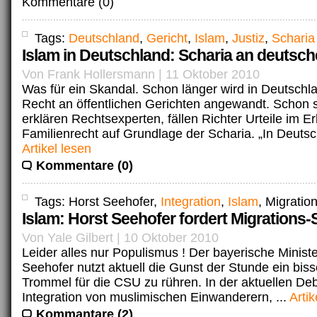
Kommentare (0)
Tags:
Deutschland
,
Gericht
,
Islam
,
Justiz
,
Scharia
Islam in Deutschland: Scharia an deutsc
Von Frank Hollersmann | 11 Oktober 2010
Was für ein Skandal. Schon länger wird in Deutschl
Recht an öffentlichen Gerichten angewandt. Schon s
erklären Rechtsexperten, fällen Richter Urteile im E
Familienrecht auf Grundlage der Scharia. „In Deutschl
Artikel lesen
Kommentare (0)
Tags: Horst Seehofer,
Integration
,
Islam
, Migratio
Islam: Horst Seehofer fordert Migrations-
Von Yale Gilbert | 10 Oktober 2010
Leider alles nur Populismus ! Der bayerische Minist
Seehofer nutzt aktuell die Gunst der Stunde ein bis
Trommel für die CSU zu rühren. In der aktuellen De
Integration von muslimischen Einwanderern, ...
Artik
Kommantare (2)