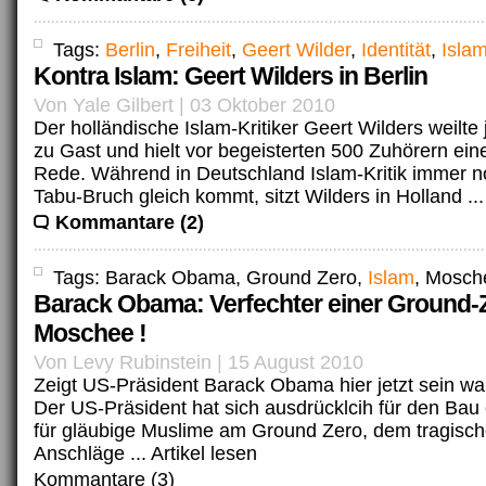
Tags:
Berlin
,
Freiheit
,
Geert Wilder
,
Identität
,
Isla
Kontra Islam: Geert Wilders in Berlin
Von Yale Gilbert | 03 Oktober 2010
Der holländische Islam-Kritiker Geert Wilders weilte 
zu Gast und hielt vor begeisterten 500 Zuhörern ein
Rede. Während in Deutschland Islam-Kritik immer n
Tabu-Bruch gleich kommt, sitzt Wilders in Holland ..
Kommantare (2)
Tags: Barack Obama, Ground Zero,
Islam
, Mosch
Barack Obama: Verfechter einer Ground-
Moschee !
Von Levy Rubinstein | 15 August 2010
Zeigt US-Präsident Barack Obama hier jetzt sein wa
Der US-Präsident hat sich ausdrücklcih für den Ba
für gläubige Muslime am Ground Zero, dem tragisch
Anschläge ...
Artikel lesen
Kommantare (3)