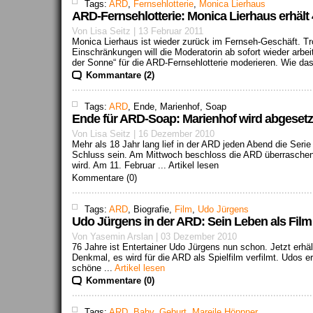
Tags:
ARD
,
Fernsehlotterie
,
Monica Lierhaus
ARD-Fernsehlotterie: Monica Lierhaus erhält
Von Lisa Seitz | 13 Februar 2011
Monica Lierhaus ist wieder zurück im Fernseh-Geschäft. Tro
Einschränkungen will die Moderatorin ab sofort wieder arbei
der Sonne“ für die ARD-Fernsehlotterie moderieren. Wie das
Kommantare (2)
Tags:
ARD
, Ende, Marienhof, Soap
Ende für ARD-Soap: Marienhof wird abgesetzt
Von Lisa Seitz | 16 Dezember 2010
Mehr als 18 Jahr lang lief in der ARD jeden Abend die Serie
Schluss sein. Am Mittwoch beschloss die ARD überraschend
wird. Am 11. Februar ...
Artikel lesen
Kommentare (0)
Tags:
ARD
, Biografie,
Film
,
Udo Jürgens
Udo Jürgens in der ARD: Sein Leben als Film
Von Yasemin Arslan | 03 Dezember 2010
76 Jahre ist Entertainer Udo Jürgens nun schon. Jetzt erh
Denkmal, es wird für die ARD als Spielfilm verfilmt. Udos er
schöne ...
Artikel lesen
Kommentare (0)
Tags:
ARD
,
Baby
,
Geburt
,
Mareile Höppner