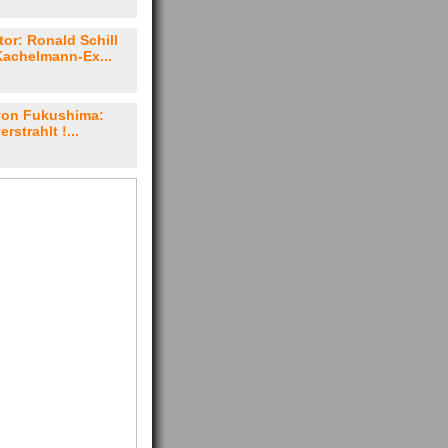
or: Ronald Schill
Kachelmann-Ex...
von Fukushima:
erstrahlt !...