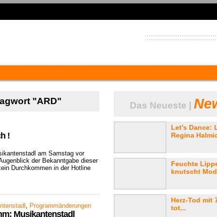
hlagwort "ARD"
New
Das Neueste |
Let’s Dance: 
h !
Regina Halmic
usikantenstadl am Samstag vor
Augenblick der Bekanntgabe dieser
Feuchte Lipp
ein Durchkommen in der Hotline
knutscht Mode
Herz-Tod mit 7
ntenstadl
,
Programmänderungen
tot...
m: Musikantenstadl