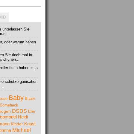
OUD
e unterlassen Sie
rum...
ger, oder warum haben
.
gen Sie doch mal in
ndlichen...
tler fisch haben is ja
ierschutzorganisation
...
Baby
ouse
Bauer
Comeback
DSDS
rogen
Ehe
Topmodel
Heidi
Knast
lmann
Kinder
Michael
donna