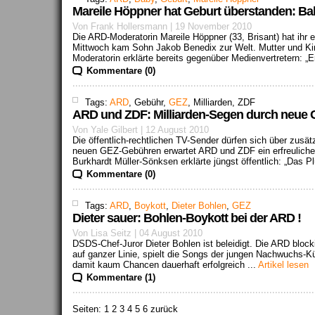
Mareile Höppner hat Geburt überstanden: Bab
Von Frank Hollersmann | 19 November 2010
Die ARD-Moderatorin Mareile Höppner (33, Brisant) hat ihr
Mittwoch kam Sohn Jakob Benedix zur Welt. Mutter und Ki
Moderatorin erklärte bereits gegenüber Medienvertretern: „Er
Kommentare (0)
Tags:
ARD
, Gebühr,
GEZ
, Milliarden, ZDF
ARD und ZDF: Milliarden-Segen durch neue
Von Yale Gilbert | 12 August 2010
Die öffentlich-rechtlichen TV-Sender dürfen sich über zusätz
neuen GEZ-Gebühren erwartet ARD und ZDF ein erfreulich
Burkhardt Müller-Sönksen erklärte jüngst öffentlich: „Das Pl
Kommentare (0)
Tags:
ARD
,
Boykott
,
Dieter Bohlen
,
GEZ
Dieter sauer: Bohlen-Boykott bei der ARD !
Von Lisa Seitz | 04 August 2010
DSDS-Chef-Juror Dieter Bohlen ist beleidigt. Die ARD bloc
auf ganzer Linie, spielt die Songs der jungen Nachwuchs-K
damit kaum Chancen dauerhaft erfolgreich ...
Artikel lesen
Kommentare (1)
Seiten:
1
2 3 4 5 6 zurück