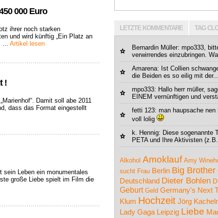
 450 000 Euro
LETZTE KOMMENTARE
TAG CL
tz ihrer noch starken
ten und wird künftig „Ein Platz an
 ...
Artikel lesen
Bernardin Müller
: mpo333, bitt
verwirrendes einzubringen. Wa
Amarena
: Ist Collien schwan
die Beiden es so eilig mit der..
 !
mpo333
: Hallo herr müller, sa
EINEM vernünftigen und verstä
 „Marienhof“. Damit soll abe 2011
, dass das Format eingestellt
fetti 123
: man haupsache nen hi
voll lolig
k. Hennig
: Diese sogenannte T
PETA und Ihre Aktivisten (z.B.
Amoklauf
Alkohol
Amy Wineh
Big Brother
Berlin
sucht Frau
ält sein Leben ein monumentales
ste große Liebe spielt im Film die
Dieter Bohlen
Deutschland
D
Geburt
Germany's Next 
Geld
Hochzeit
Klum
Jörg Kache
Liebe
Leipzig
Lady Gaga
Ma