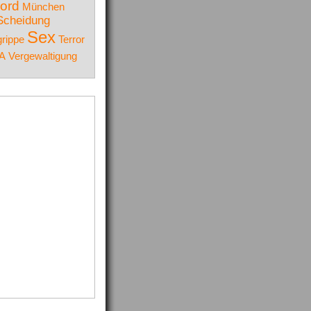
ord
München
Scheidung
Sex
rippe
Terror
A
Vergewaltigung