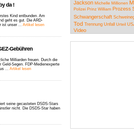
M
Jackson
Michelle
Millionen
y da !
Prozess
Polizei
Prinz William
 erstes Kind entbunden. Am
Schwangerschaft
Schweineg
nd geht es gut. Die ARD-
Tod
Trennung
Unfall
US
Urteil
 ist unser ...
Artikel lesen
Video
 GEZ-Gebühren
liche Milliarden freuen. Durch die
er Geld-Segen. FDP-Medienexperte
us ...
Artikel lesen
kiert seine gecasteten DSDS-Stars
ünstler nicht. Die DSDS-Star haben