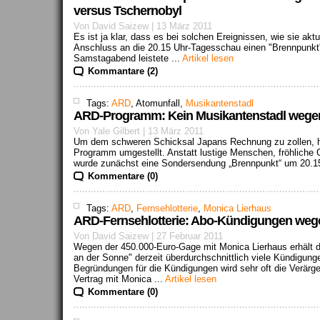
versus Tschernobyl
Von David Saizew | 13 März 2011
Es ist ja klar, dass es bei solchen Ereignissen, wie sie aktu
Anschluss an die 20.15 Uhr-Tagesschau einen "Brennpunkt
Samstagabend leistete ...
Artikel lesen
Kommantare (2)
Tags:
ARD
, Atomunfall,
Musikantenstadl
ARD-Programm: Kein Musikantenstadl wegen
Von Yale Gilbert | 13 März 2011
Um dem schweren Schicksal Japans Rechnung zu zollen, 
Programm umgestellt. Anstatt lustige Menschen, fröhliche 
wurde zunächst eine Sondersendung „Brennpunkt“ um 20.1
Kommentare (0)
Tags:
ARD
,
Fernsehlotterie
,
Monica Lierhaus
ARD-Fernsehlotterie: Abo-Kündigungen weg
Von David Saizew | 27 Februar 2011
Wegen der 450.000-Euro-Gage mit Monica Lierhaus erhält di
an der Sonne" derzeit überdurchschnittlich viele Kündigu
Begründungen für die Kündigungen wird sehr oft die Verärg
Vertrag mit Monica ...
Artikel lesen
Kommentare (0)