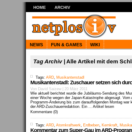
HOME
ARCHIV
NEWS
FUN & GAMES
WIKI
Tag Archiv |
Alle Artikel mit dem Sc
Tags:
ARD
,
Musikantenstadl
Musikantenstadl: Zuschauer setzen sich durc
Von David Saizew | 20 März 2011
Wie aktuell berichtet wurde die Jubiläums-Sendung des M
einer Woche wegen der Japan-Katastrophe abgesagt. Vom 
Programm-Änderung bis zum darauffolgenden Montag war k
der ARD-Zuschauerredaktion. Ein ...
Artikel lesen
Kommentare (0)
Tags:
ARD
,
Atomkraftwerk
,
Erdbeben
,
Kernkraft
,
Musika
Kommentar zum Super-Gau im ARD-Program