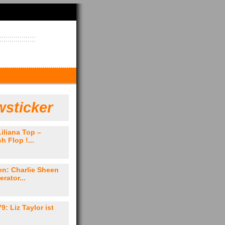
sticker
Liliana Top –
h Flop !...
en: Charlie Sheen
rator...
9: Liz Taylor ist