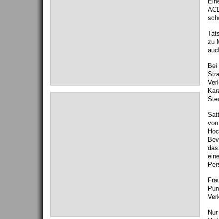
Ein
ACE
sch
Tat
zu 
auc
Bei
Str
Verl
Kar
Ste
Satt
von
Hoc
Bev
das
ein
Per
Fra
Pun
Ver
Nur