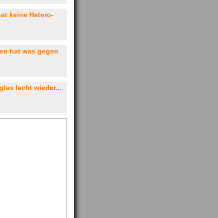
at keine Hetero-
len hat was gegen
las lacht wieder...