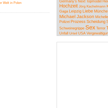
Germany's Next Topmodel
Hei
r Welt in Polen
Hochzeit
Jörg Kachelmann
Liebe
Leipzig
Münche
Gaga
Michael Jackson
Michell
Prozess
Scheidung
Polizei
Sex
Schweinegrippe
Terror
Unfall
USA
Vergewaltigu
Urteil