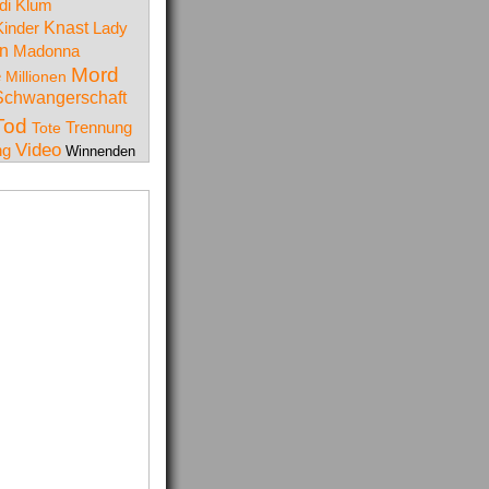
di Klum
Knast
Kinder
Lady
n
Madonna
Mord
e
Millionen
Schwangerschaft
Tod
Trennung
Tote
Video
ng
Winnenden