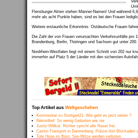
Ver
Umk
Flensburger Akten stehen Männer-Namen! Und während 6,6 
mehr als acht Punkte haben, sind es bei den Frauen ledigli
Weitere erstaunliche Erkenntnis: Ostdeutsche Frauen fahre
Die Zahl der von Frauen verursachten Verkehrsunfälle pro 100
Brandenburg, Berlin, Thüringen und Sachsen gut unter 200.
Nordrhein-Westfalen liegt mit einem Schnitt von 202 nur kna
immerhin auf Platz 5 der Länder mit den sichersten Autofa
Top Artikel aus
Weltgeschehen
Kommentar zu Stuttgart21: Wie geht es jetzt weiter ?
Rekordtief: So wenig Geburten wie nie
Justiz-Willkür: Richter spricht alle Raser frei
Castor-Transport in Dannenberg: Polizei löst Blockaden 
Tote Hose im Büro: Sex-Witze werden verboten