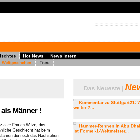
ischtes
Hot News
News Intern
Weltgeschehen
Tiere
New
Das Neueste |
Kommentar zu Stuttgart21: W
weiter ?...
 als Männer !
tz aller Frauen-Witze, das
Hammer-Rennen in Abu Dhabi
nliche Geschlecht hat beim
ist Formel-1-Weltmeister...
ofahren dennoch das Nachsehen.