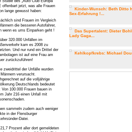
e Studie des „Auto Club Europa“
 offenbart jetzt, was alle Frauen
Kinder-Wunsch: Beth Ditto h
on lange gewusst haben:
Sex-Erfahrung !...
sächlich sind Frauen im Vergleich
Männern die besseren Autofahrer,
h wenn es ums Einparken geht !
Das Supertalent: Dieter Boh
Lady Gaga...
 über 320.000 Unfällen im
aßenverkehr kam es 2008 zu
etzten. Und nur rund ein Drittel der
Kehlkopfkrebs: Michael Doug
ambolagen ist auf eine Frau am
uer zurückzuführen!
e zweidrittel der Unfälle wurden
 Männern verursacht.
hgerechnet auf die volljährige
ölkerung Deutschlands bedeutet
: Von 100.000 Frauen bauen in
em Jahr 216 einen Unfall mit
sonenschaden.
uen sammeln zudem auch weniger
kte in der Flensburger
kehrsünder-Datei.
 21,7 Prozent aller dort gemeldeten