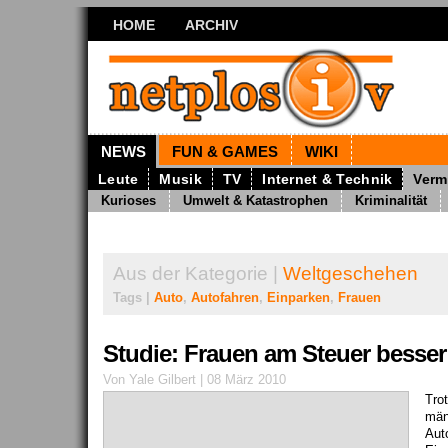
HOME
ARCHIV
NEWS
FUN & GAMES
WIKI
Leute
Musik
TV
Internet & Technik
Verm
Kurioses
Umwelt & Katastrophen
Kriminalität
Aus der Kategorie |
Weltgeschehen
Tags |
Auto
,
Autofahren
,
Einparken
,
Frauen
Studie: Frauen am Steuer besser
Von Yale Gilbert | 08 März 2010
Tro
män
Aut