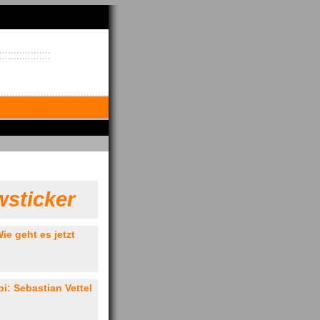
sticker
ie geht es jetzt
: Sebastian Vettel