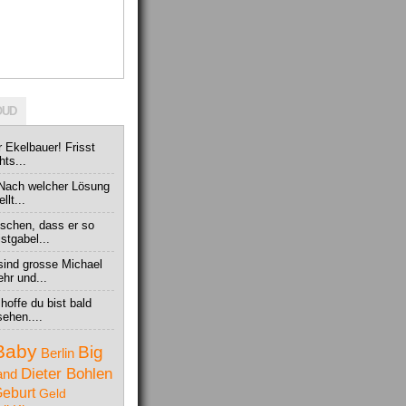
OUD
er Ekelbauer! Frisst
hts...
: Nach welcher Lösung
llt...
nschen, dass er so
stgabel...
sind grosse Michael
hr und...
 hoffe du bist bald
ehen....
Baby
Big
Berlin
Dieter Bohlen
and
eburt
Geld