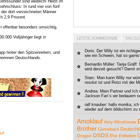
kehrssünder sind weiblich! Heißt im
ehrschluss: In rund vier von fünf
der dort verzeichneten Männer
ch 2,9 Prozent.
n offenbar besonders umsichtig.
.000 Volljähriger liegt in
LETZTE KOMMENTARE
TAG CL
Doris
: Der Willy ist ein richtig
pp hinter den Spitzenreitern, und
wie ein Schwein, hat so garnic
hrerinnen Deutschlands.
Bernardin Müller
: Tanja Gräff
wird derzeit gesucht? Damit ste
Starc
: Man kann Willy nur wü
resolut ist und Rotzi mit der Mi
Andrea: Mein Partner und Ich 
Jackson Fan`s wir bedauern se
ralf knauber: hallo monika, ich
wieder auf dem bildschirm zu s
Amoklauf
Amy Winehouse
Brother
Deutschl
Comeback
auf
DSDS
G
Drogen
Ehe
Erdbeben