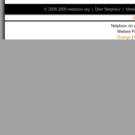
© 2008-2009 netplosiv.org
|
Über Netplosiv
|
Medi
Netplosiv ist 
Weitere P
Ovango
|