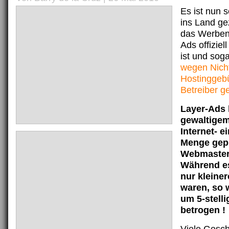
Es ist nun s
ins Land g
das Werben
Ads offiziel
ist und sog
wegen Nich
Hostinggeb
Betreiber g
Layer-Ads 
gewaltigem
Internet- e
Menge gepr
Webmaster 
Während es
nur kleine
waren, so 
um 5-stel
betrogen !