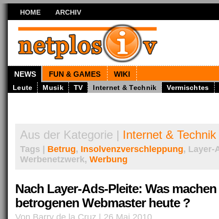
HOME
ARCHIV
NEWS
FUN & GAMES
WIKI
Leute
Musik
TV
Internet & Technik
Vermischtes
Aus der Kategorie |
Internet & Technik
Tags |
Betrug
,
Insolvenzverschleppung
, Layer-
Werbenetzwerk,
Werbung
Nach Layer-Ads-Pleite: Was machen 
betrogenen Webmaster heute ?
Von Barry de la Cruz | 26 Mai 2010